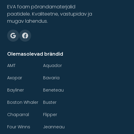
EVA foam põrandamaterjalid
paatidele. Kvaliteetne, vastupidav ja
mugav lahendus.
Olemasolevad brändid
AMT
Aquador
Axopar
Bavaria
Bayliner
Beneteau
Boston Whaler
Buster
Chaparral
Flipper
Four Winns
Jeanneau