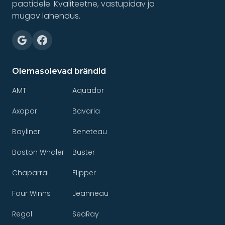
paatidele. Kvaliteetne, vastupidav ja
mugav lahendus.
Olemasolevad brändid
AMT
Aquador
Axopar
Bavaria
Bayliner
Beneteau
Boston Whaler
Buster
Chaparral
Flipper
Four Winns
Jeanneau
Regal
SeaRay