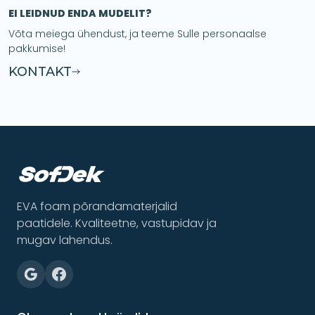
EI LEIDNUD ENDA MUDELIT?
Võta meiega ühendust, ja teeme Sulle personaalse
pakkumise!
KONTAKT
EVA foam põrandamaterjalid
paatidele. Kvaliteetne, vastupidav ja
mugav lahendus.