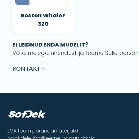
Boston Whaler
320
EI LEIDNUD ENDA MUDELIT?
Võta meiega ühendust, ja teeme Sulle perso
KONTAKT
EVA foam põrandamaterjalid
paatidele. Kvaliteetne, vastupidav ja